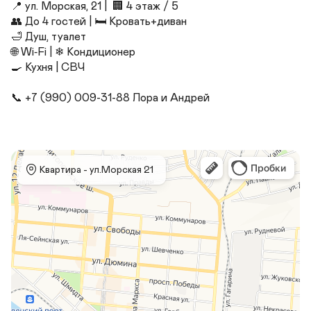
📍 ул. Морская, 21 |  🏢 4 этаж / 5

👥 До 4 гостей | 🛏 Кровать+диван

🛁 Душ, туалет

🌐 Wi‑Fi | ❄ Кондиционер 

🍳 Кухня | СВЧ

📞 +7 (990) 009-31-88 Лора и Андрей
 Квартира - ул.Морская 21