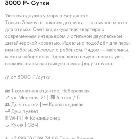
3000
₽
- Сутки
Уютная однушка у моря в Бердянске

Только 3 минуты пешком до пляжа — отличное место 
для отдыха! Светлая, аккуратная квартира с 
современным интерьером и стильной двуспальной 
дизайнерской кроватью. Идеально подойдёт для пары 
или небольшой семьи с ребёнком. Рядом — магазины, 
кафе и набережная. Здесь легко почувствовать уют, 
спокойствие и настоящую атмосферу отпуска.

💰 от 3000 ₽/сутки

🏡 1-комнатная в центре, Набережная

📍 ул. Морская, 21 |  🏢 4 этаж / 5

👥 До 4 гостей | 🛏 Кровать+диван

🛁 Душ, туалет

🌐 Wi‑Fi | ❄ Кондиционер 

🍳 Кухня | СВЧ

📞 +7 (990) 009-31-88 Лора и Андрей