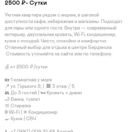
2500
₽
- Сутки
Уютная квартира рядом с морем, в шаговой 
доступности кафе, набережная и магазины. Подходит 
для пары или одного гостя. Внутри — современный 
интерьер, двуспальная кровать, Wi‑Fi, кондиционер, 
кухня с посудой. Чисто, спокойно и комфортно. 
Отличный выбор для отдыха в центре Бердянска

 Стоимость уточняйте на сайте или по телефону.

💰 от 2500 ₽/сутки

🏡 1-комнатная у моря

📍 ул. Горького 9, |  🏢 3 этаж / 5

👥 До 3 гостей | 🛏 Кровать + диван

🛁 Ванна, туалет

🧼 Стиралка

🌐 Wi‑Fi | ❄ Кондиционер 

🍳 Кухня | СВЧ

📞 +7 (990) 009-31-88 Андрей