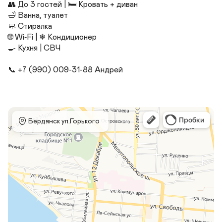
👥 До 3 гостей | 🛏 Кровать + диван

🛁 Ванна, туалет

🧼 Стиралка

🌐 Wi‑Fi | ❄ Кондиционер 

🍳 Кухня | СВЧ

📞 +7 (990) 009-31-88 Андрей
 Бердянск ул.Горького