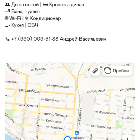
👥 До 4 гостей | 🛏 Кровать+диван

🛁 Вана, туалет

🌐 Wi‑Fi | ❄ Кондиционер 

🍳 Кухня | СВЧ

📞 +7 (990) 009-31-88 Андрей Васильевич