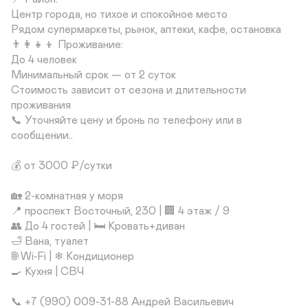
Центр города, но тихое и спокойное место

Рядом супермаркеты, рынок, аптеки, кафе, остановка

👨‍👩‍👧‍👦 Проживание:

До 4 человек

Минимальный срок — от 2 суток

Стоимость зависит от сезона и длительности 
проживания

📞 Уточняйте цену и бронь по телефону или в 
сообщении..

💰 от 3000 ₽/сутки

🏡 2-комнатная у моря

📍 проспект Восточный, 230 | 🏢 4 этаж / 9

👥 До 4 гостей | 🛏 Кровать+диван

🛁 Вана, туалет

🌐 Wi‑Fi | ❄ Кондиционер 

🍳 Кухня | СВЧ

📞 +7 (990) 009-31-88 Андрей Васильевич