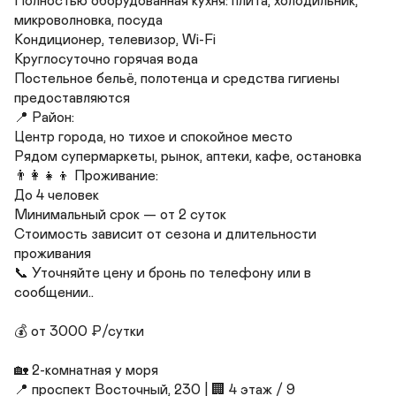
Полностью оборудованная кухня: плита, холодильник, 
микроволновка, посуда

Кондиционер, телевизор, Wi-Fi

Круглосуточно горячая вода

Постельное бельё, полотенца и средства гигиены 
предоставляются

📍 Район:

Центр города, но тихое и спокойное место

Рядом супермаркеты, рынок, аптеки, кафе, остановка

👨‍👩‍👧‍👦 Проживание:

До 4 человек

Минимальный срок — от 2 суток

Стоимость зависит от сезона и длительности 
проживания

📞 Уточняйте цену и бронь по телефону или в 
сообщении..

💰 от 3000 ₽/сутки

🏡 2-комнатная у моря

📍 проспект Восточный, 230 | 🏢 4 этаж / 9
